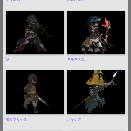
鵲
キルキナエ
モルフリッス
パイケア