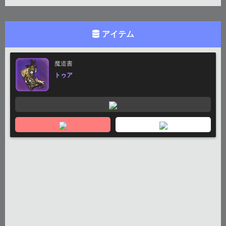
アイテム
魔道書
トゥア