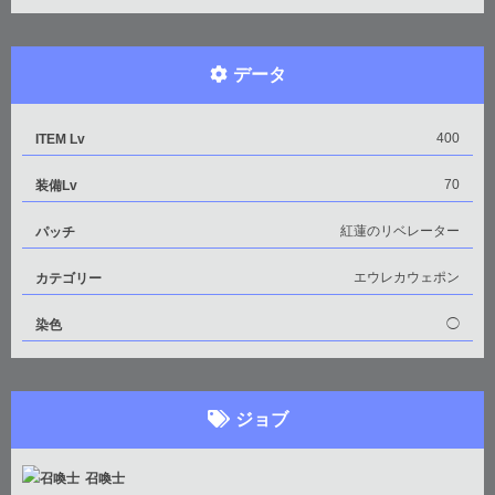
データ
400
ITEM Lv
70
装備Lv
紅蓮のリベレーター
パッチ
エウレカウェポン
カテゴリー
◯
染色
ジョブ
召喚士