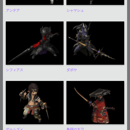
アンテア
シャマシュ
シフィアス
ダボヤ
デゥムズィ
鳥頭の太刀