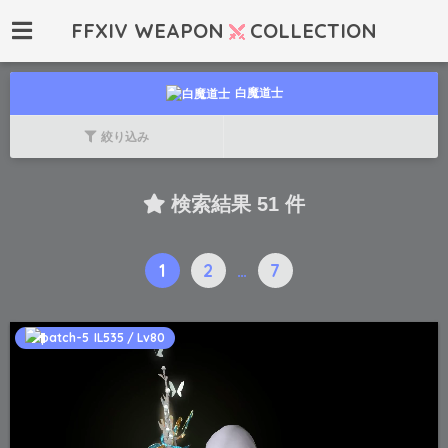
FFXIV WEAPON
COLLECTION
白魔道士
絞り込み
検索結果 51 件
1
2
…
7
IL535 / Lv80