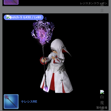
レジスタンスウェポン
IL430 / Lv80
ケレシスRE
製作装備