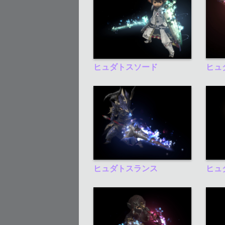
ヒュダトスソード
ヒュ
ヒュダトスランス
ヒュ