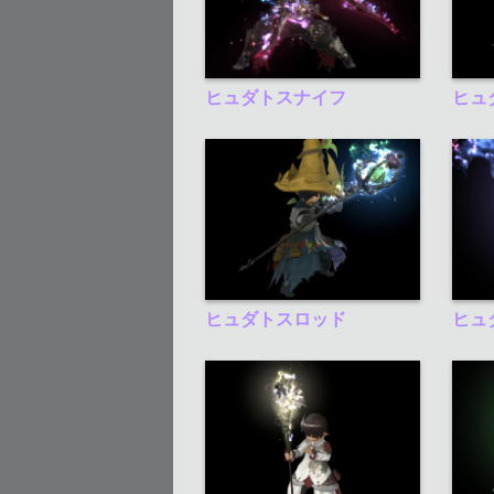
ヒュダトスナイフ
ヒュ
ヒュダトスロッド
ヒュ