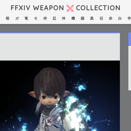
FFXIV WEAPON
COLLECTION
暗
ガ
竜
モ
侍
忍
吟
機
踊
黒
召
赤
白
学