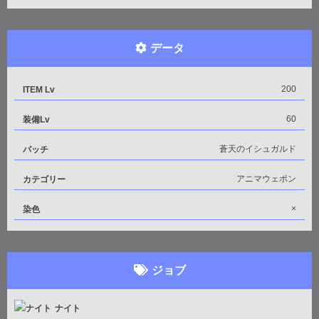
データ
200
ITEM Lv
60
装備Lv
蒼天のイシュガルド
パッチ
アニマウェポン
カテゴリー
×
染色
ジョブ
ナイト