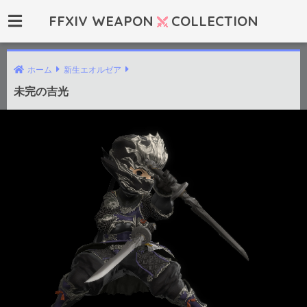
FFXIV WEAPON
COLLECTION
ホーム
新生エオルゼア
未完の吉光