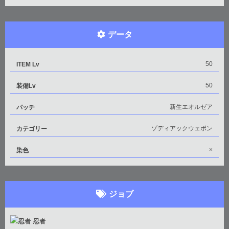
データ
50
ITEM Lv
50
装備Lv
新生エオルゼア
パッチ
ゾディアックウェポン
カテゴリー
×
染色
ジョブ
忍者