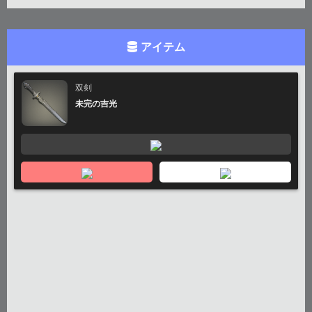
アイテム
双剣
未完の吉光