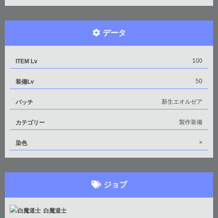
データ
100
ITEM Lv
50
装備Lv
新生エオルゼア
パッチ
製作装備
カテゴリー
×
染色
ジョブ
白魔道士