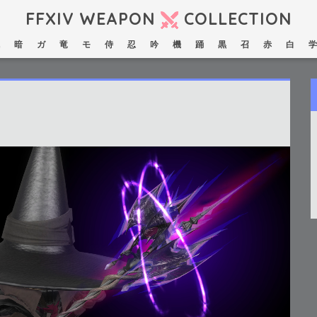
FFXIV WEAPON
COLLECTION
暗
ガ
竜
モ
侍
忍
吟
機
踊
黒
召
赤
白
学