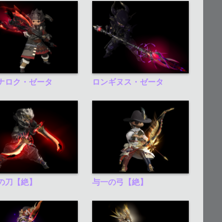
ナロク・ゼータ
ロンギヌス・ゼータ
の刀【絶】
与一の弓【絶】