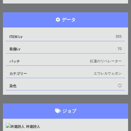
データ
355
ITEM Lv
70
装備Lv
紅蓮のリベレーター
パッチ
エウレカウェポン
カテゴリー
◯
染色
ジョブ
吟遊詩人