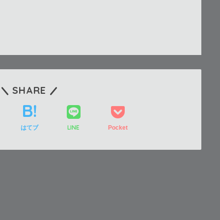
SHARE
LINE
はてブ
Pocket