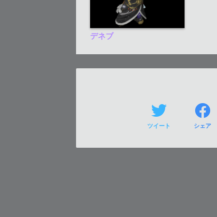
デネブ
ツイート
シェア