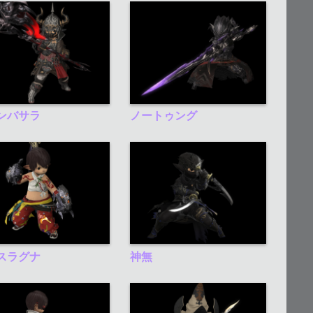
ンバサラ
ノートゥング
スラグナ
神無