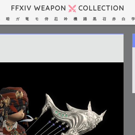
FFXIV WEAPON
COLLECTION
暗
ガ
竜
モ
侍
忍
吟
機
踊
黒
召
赤
白
学