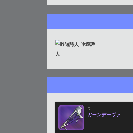
吟遊詩
人
弓
ガーンデーヴァ