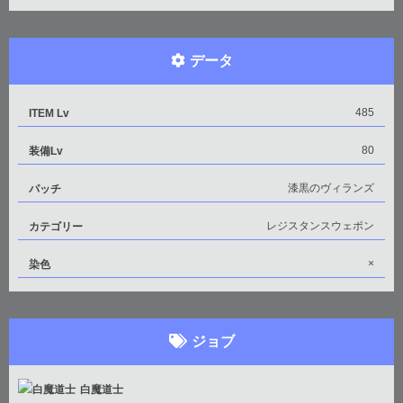
データ
485
ITEM Lv
80
装備Lv
漆黒のヴィランズ
パッチ
レジスタンスウェポン
カテゴリー
×
染色
ジョブ
白魔道士